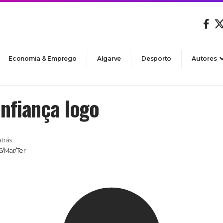
Economia & Emprego
Algarve
Desporto
Autores
nfiança logo
atrás
6/Mar/Ter