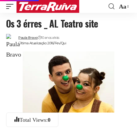
Aa
Font
Os 3 érres _ AL Teatro site
Resize
Paula Bravo
10 anos atrás
Última Atualização: 2016/Fev/Qui
Total Views:
0