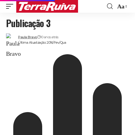
Aa
Font
Publicação 3
Resize
Paula Bravo
10 anos atrás
Última Atualização: 2016/Fev/Qua