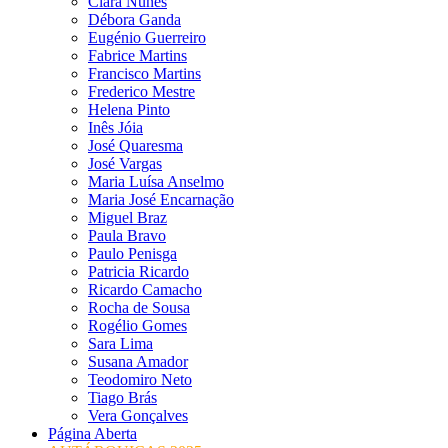
Clara Nunes
Débora Ganda
Eugénio Guerreiro
Fabrice Martins
Francisco Martins
Frederico Mestre
Helena Pinto
Inês Jóia
José Quaresma
José Vargas
Maria Luísa Anselmo
Maria José Encarnação
Miguel Braz
Paula Bravo
Paulo Penisga
Patricia Ricardo
Ricardo Camacho
Rocha de Sousa
Rogélio Gomes
Sara Lima
Susana Amador
Teodomiro Neto
Tiago Brás
Vera Gonçalves
Página Aberta