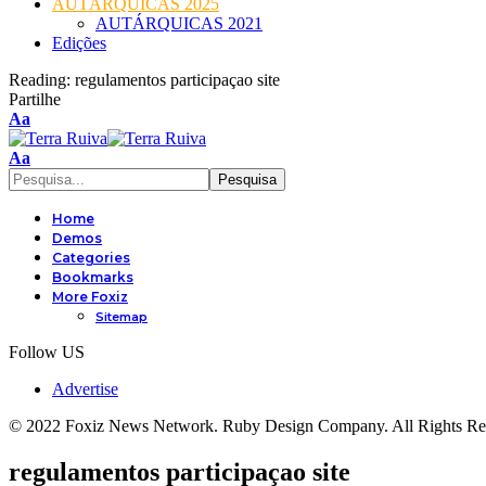
AUTÁRQUICAS 2025
AUTÁRQUICAS 2021
Edições
Reading:
regulamentos participaçao site
Partilhe
Font
Aa
Resizer
Font
Aa
Resizer
Home
Demos
Categories
Bookmarks
More Foxiz
Sitemap
Follow US
Advertise
© 2022 Foxiz News Network. Ruby Design Company. All Rights Re
regulamentos participaçao site