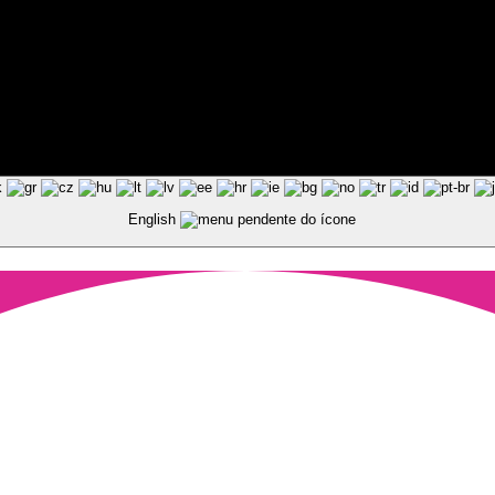
ted by Pixart
English