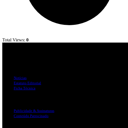
Total Views:
0
Jornal Local do Concelho de Silves.
Links Úteis
Notícias
Estatuto Editorial
Ficha Técnica
Publicidade
Publicidade & Assinaturas
Conteúdo Patrocinado
Info Legal