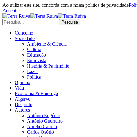
Ao utilizar este site, concorda com a nossa politica de privacidade
Poli
Accept
Concelho
Sociedade
Ambiente & Ciência
Cultura
Educação
Entrevista
História & Património
Lazer
Política
Opinião
Vida
Economia & Emprego
Algarve
Desporto
Autores
António Eugénio
António Guerreiro
Aurélio Cabrita
Carlos Osório