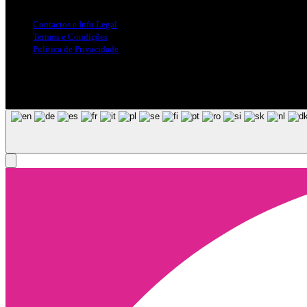
Contactos e Info Legal
Termos e Condições
Politica de Privacidade
Siga-nos nas Redes Sociais
© Copyright 2025, Todos os Direitos Reservados - Terra Ruiva - Crea