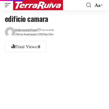
Aa
Font
edificio camara
Resize
WebmasterPixart
11 anos atrás
Última Atualização: 2015/Nov/Sex
Total Views:
0