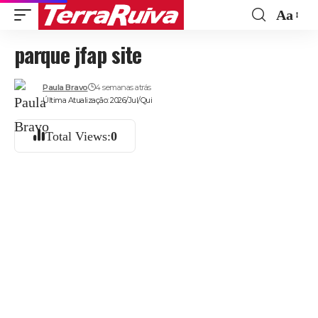
Aa
Font
parque jfap site
Resize
Paula Bravo
4 semanas atrás
Última Atualização: 2026/Jul/Qui
Total Views:
0