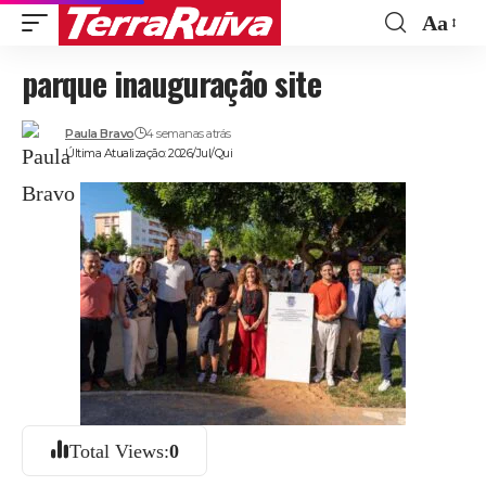
Aa
Font
parque inauguração site
Resize
Paula Bravo
4 semanas atrás
Última Atualização: 2026/Jul/Qui
Total Views:
0