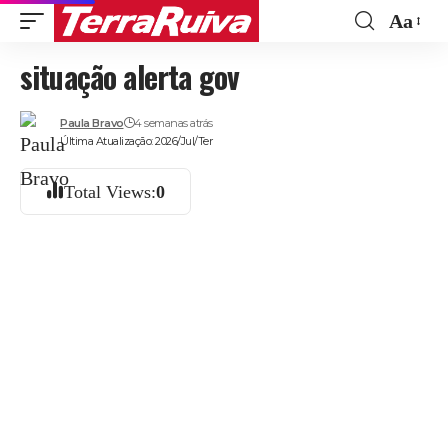
Aa
Font
situação alerta gov
Resize
Paula Bravo
4 semanas atrás
Última Atualização: 2026/Jul/Ter
Total Views:
0