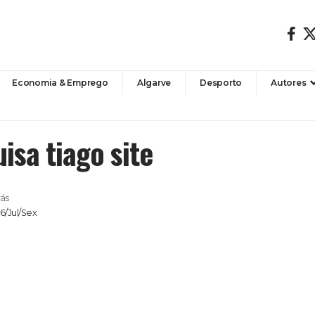
Economia & Emprego
Algarve
Desporto
Autores
isa tiago site
rás
6/Jul/Sex