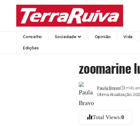
Concelho
Sociedade
Opinião
Vida
Edições
zoomarine lu
Paula Bravo
1 mês at
Última Atualização: 202
Total Views:
0