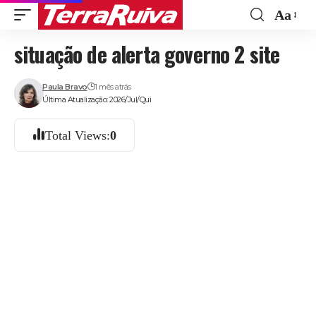
Aa
Font
situação de alerta governo 2 site
Resize
Paula Bravo
1 mês atrás
Última Atualização: 2026/Jul/Qui
Total Views:
0