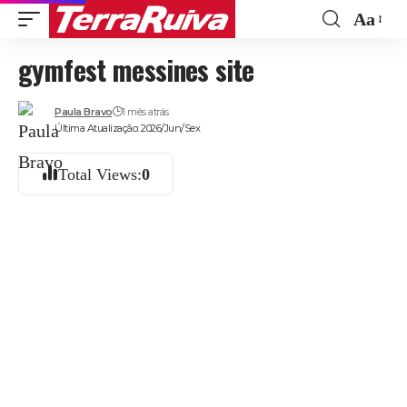
Aa
Font
gymfest messines site
Resize
Paula Bravo
1 mês atrás
Última Atualização: 2026/Jun/Sex
Total Views:
0