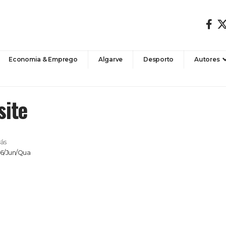
Economia & Emprego
Algarve
Desporto
Autores
site
rás
26/Jun/Qua