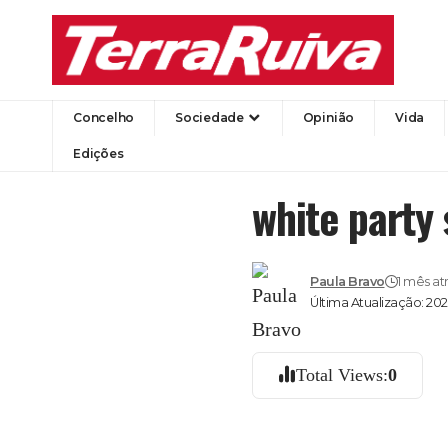
Concelho
Sociedade
Opinião
Vida
Edições
white party 
Paula Bravo
1 mês at
Última Atualização: 20
Total Views:
0