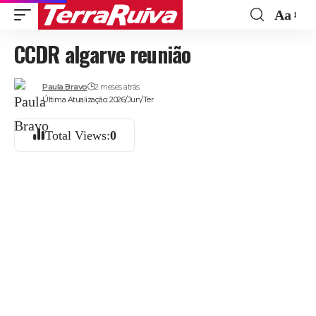
Aa
Font
CCDR algarve reunião
Resize
Paula Bravo
2 meses atrás
Última Atualização: 2026/Jun/Ter
Total Views:
0