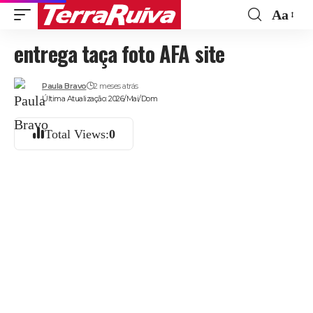
Aa
Font
entrega taça foto AFA site
Resize
Paula Bravo
2 meses atrás
Última Atualização: 2026/Mai/Dom
Total Views:
0