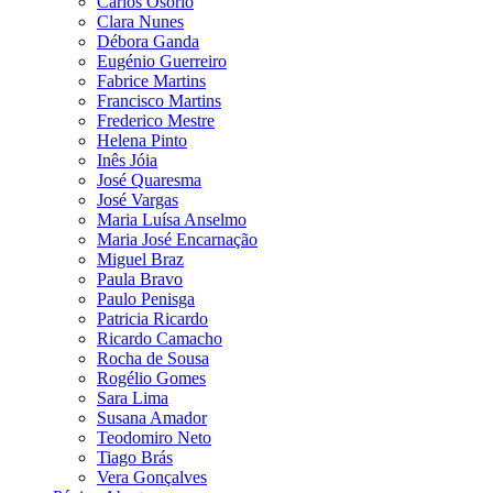
Carlos Osório
Clara Nunes
Débora Ganda
Eugénio Guerreiro
Fabrice Martins
Francisco Martins
Frederico Mestre
Helena Pinto
Inês Jóia
José Quaresma
José Vargas
Maria Luísa Anselmo
Maria José Encarnação
Miguel Braz
Paula Bravo
Paulo Penisga
Patricia Ricardo
Ricardo Camacho
Rocha de Sousa
Rogélio Gomes
Sara Lima
Susana Amador
Teodomiro Neto
Tiago Brás
Vera Gonçalves