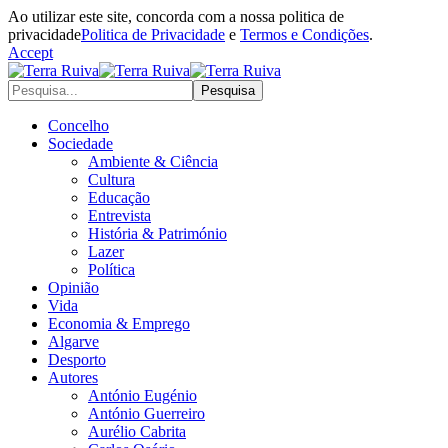
Ao utilizar este site, concorda com a nossa politica de
privacidade
Politica de Privacidade
e
Termos e Condições
.
Accept
Concelho
Sociedade
Ambiente & Ciência
Cultura
Educação
Entrevista
História & Património
Lazer
Política
Opinião
Vida
Economia & Emprego
Algarve
Desporto
Autores
António Eugénio
António Guerreiro
Aurélio Cabrita