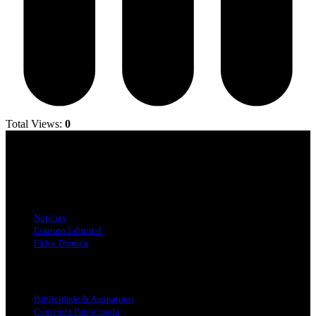
Total Views:
0
Jornal Local do Concelho de Silves.
Links Úteis
Notícias
Estatuto Editorial
Ficha Técnica
Publicidade
Publicidade & Assinaturas
Conteúdo Patrocinado