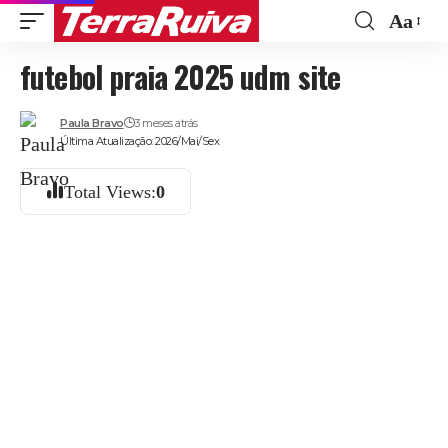
Aa
Font
futebol praia 2025 udm site
Resize
Paula Bravo
3 meses atrás
Última Atualização: 2026/Mai/Sex
Total Views:
0