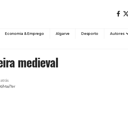
Economia & Emprego
Algarve
Desporto
Autores
eira medieval
atrás
6/Mai/Ter