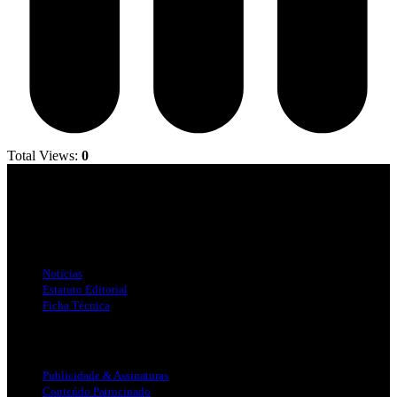
Total Views:
0
Jornal Local do Concelho de Silves.
Links Úteis
Notícias
Estatuto Editorial
Ficha Técnica
Publicidade
Publicidade & Assinaturas
Conteúdo Patrocinado