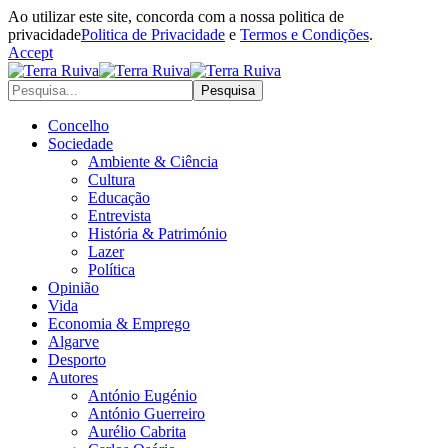
Ao utilizar este site, concorda com a nossa politica de
privacidade
Politica de Privacidade
e
Termos e Condições
.
Accept
Concelho
Sociedade
Ambiente & Ciência
Cultura
Educação
Entrevista
História & Património
Lazer
Política
Opinião
Vida
Economia & Emprego
Algarve
Desporto
Autores
António Eugénio
António Guerreiro
Aurélio Cabrita