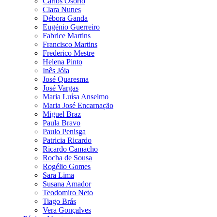
Carlos Osório
Clara Nunes
Débora Ganda
Eugénio Guerreiro
Fabrice Martins
Francisco Martins
Frederico Mestre
Helena Pinto
Inês Jóia
José Quaresma
José Vargas
Maria Luísa Anselmo
Maria José Encarnação
Miguel Braz
Paula Bravo
Paulo Penisga
Patricia Ricardo
Ricardo Camacho
Rocha de Sousa
Rogélio Gomes
Sara Lima
Susana Amador
Teodomiro Neto
Tiago Brás
Vera Gonçalves