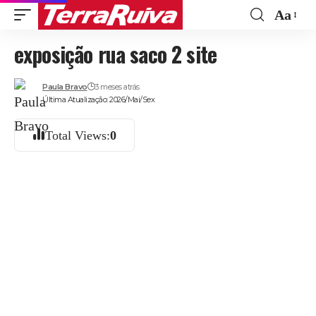
Aa
Font
exposição rua saco 2 site
Resize
Paula Bravo
3 meses atrás
Última Atualização: 2026/Mai/Sex
Total Views:
0