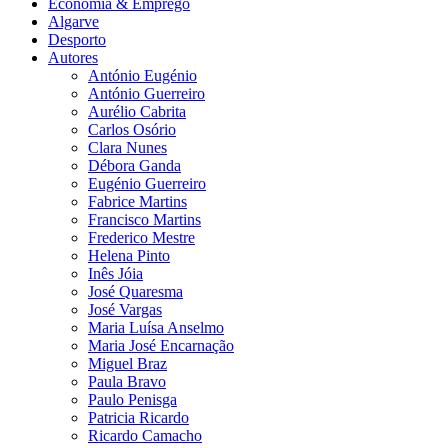
Economia & Emprego
Algarve
Desporto
Autores
António Eugénio
António Guerreiro
Aurélio Cabrita
Carlos Osório
Clara Nunes
Débora Ganda
Eugénio Guerreiro
Fabrice Martins
Francisco Martins
Frederico Mestre
Helena Pinto
Inês Jóia
José Quaresma
José Vargas
Maria Luísa Anselmo
Maria José Encarnação
Miguel Braz
Paula Bravo
Paulo Penisga
Patricia Ricardo
Ricardo Camacho