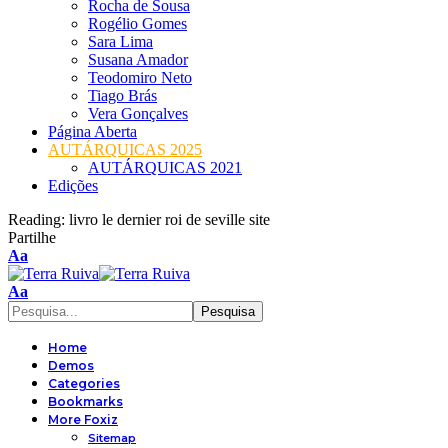
Rocha de Sousa
Rogélio Gomes
Sara Lima
Susana Amador
Teodomiro Neto
Tiago Brás
Vera Gonçalves
Página Aberta
AUTÁRQUICAS 2025
AUTÁRQUICAS 2021
Edições
Reading:
livro le dernier roi de seville site
Partilhe
Font
Aa
Resizer
Font
Aa
Resizer
Home
Demos
Categories
Bookmarks
More Foxiz
Sitemap