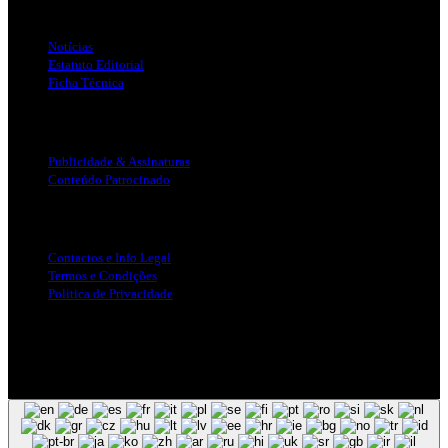
Links Úteis
Notícias
Estatuto Editorial
Ficha Técnica
Publicidade
Publicidade & Assinaturas
Conteúdo Patrocinado
Info Legal
Contactos e Info Legal
Termos e Condições
Politica de Privacidade
Siga-nos nas Redes Sociais
© Copyright 2025, Todos os Direitos Reservados - Terra Ruiva -
Created by Pixart