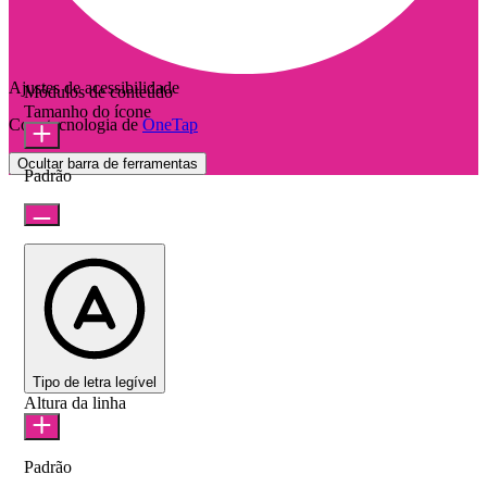
Ajustes de acessibilidade
Módulos de conteúdo
Tamanho do ícone
Com tecnologia de
OneTap
Ocultar barra de ferramentas
Padrão
Tipo de letra legível
Altura da linha
Padrão