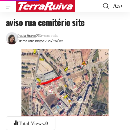
Aa
Font
aviso rua cemitério site
Resize
Paula Bravo
3 meses atrás
Última Atualização: 2026/Mai/Ter
Total Views:
0