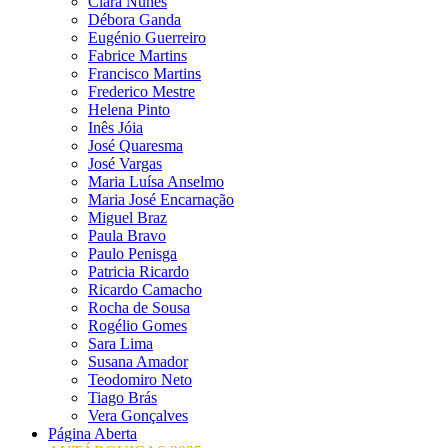
Clara Nunes
Débora Ganda
Eugénio Guerreiro
Fabrice Martins
Francisco Martins
Frederico Mestre
Helena Pinto
Inês Jóia
José Quaresma
José Vargas
Maria Luísa Anselmo
Maria José Encarnação
Miguel Braz
Paula Bravo
Paulo Penisga
Patricia Ricardo
Ricardo Camacho
Rocha de Sousa
Rogélio Gomes
Sara Lima
Susana Amador
Teodomiro Neto
Tiago Brás
Vera Gonçalves
Página Aberta