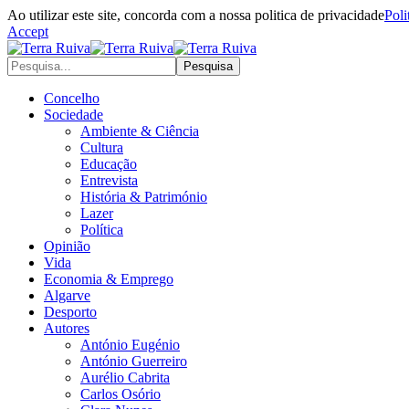
Ao utilizar este site, concorda com a nossa politica de privacidade
Poli
Accept
Concelho
Sociedade
Ambiente & Ciência
Cultura
Educação
Entrevista
História & Património
Lazer
Política
Opinião
Vida
Economia & Emprego
Algarve
Desporto
Autores
António Eugénio
António Guerreiro
Aurélio Cabrita
Carlos Osório