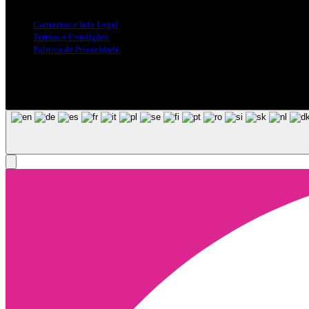
Contactos e Info Legal
Termos e Condições
Politica de Privacidade
Siga-nos nas Redes Sociais
© Copyright 2025, Todos os Direitos Reservados - Terra Ruiva - Crea