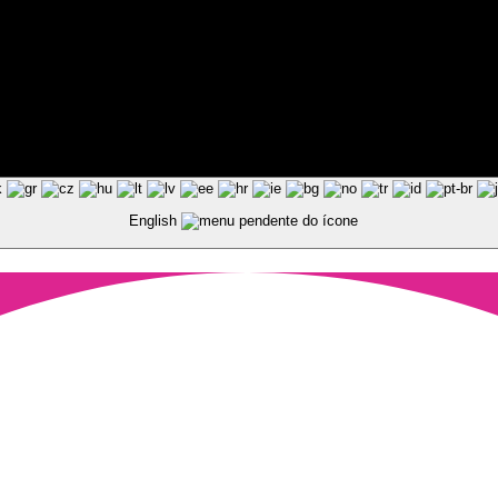
ted by Pixart
English