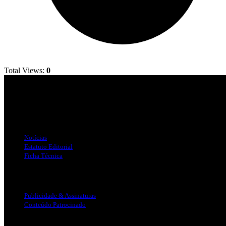
Total Views:
0
Jornal Local do Concelho de Silves.
Links Úteis
Notícias
Estatuto Editorial
Ficha Técnica
Publicidade
Publicidade & Assinaturas
Conteúdo Patrocinado
Info Legal