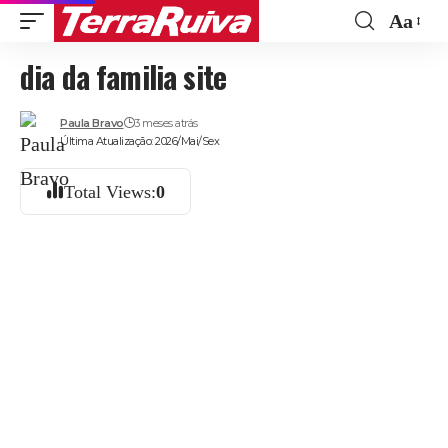
Aa
Font
dia da familia site
Resize
Paula Bravo
3 meses atrás
Última Atualização: 2026/Mai/Sex
Total Views:
0