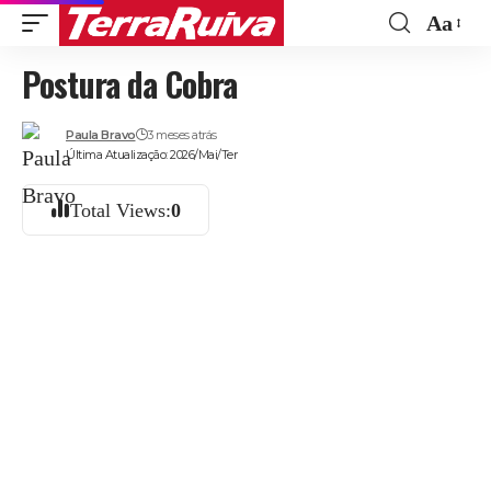
Aa
Font
Postura da Cobra
Resize
Paula Bravo
3 meses atrás
Última Atualização: 2026/Mai/Ter
Total Views:
0