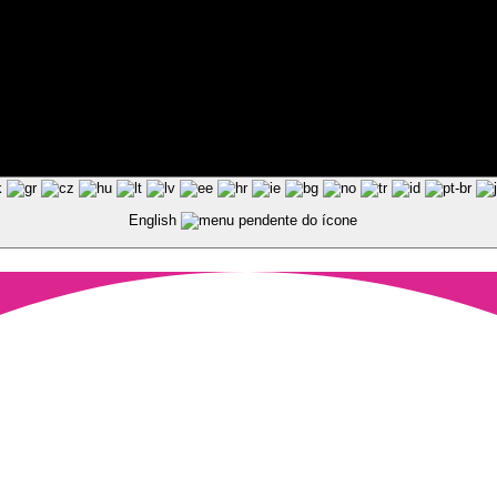
ted by Pixart
English