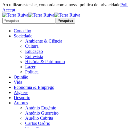
Ao utilizar este site, concorda com a nossa politica de privacidade
Poli
Accept
Concelho
Sociedade
Ambiente & Ciência
Cultura
Educação
Entrevista
História & Património
Lazer
Política
Opinião
Vida
Economia & Emprego
Algarve
Desporto
Autores
António Eugénio
António Guerreiro
Aurélio Cabrita
Carlos Osório