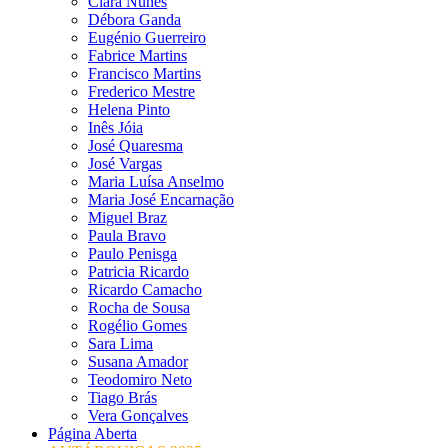
Clara Nunes
Débora Ganda
Eugénio Guerreiro
Fabrice Martins
Francisco Martins
Frederico Mestre
Helena Pinto
Inês Jóia
José Quaresma
José Vargas
Maria Luísa Anselmo
Maria José Encarnação
Miguel Braz
Paula Bravo
Paulo Penisga
Patricia Ricardo
Ricardo Camacho
Rocha de Sousa
Rogélio Gomes
Sara Lima
Susana Amador
Teodomiro Neto
Tiago Brás
Vera Gonçalves
Página Aberta