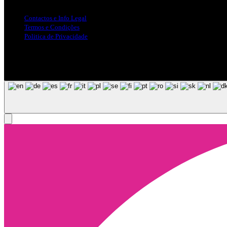
Contactos e Info Legal
Termos e Condições
Politica de Privacidade
Siga-nos nas Redes Sociais
© Copyright 2025, Todos os Direitos Reservados - Terra Ruiva - Crea