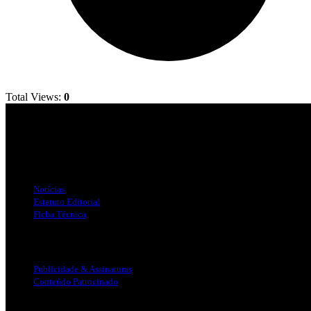
Total Views:
0
Jornal Local do Concelho de Silves.
Links Úteis
Notícias
Estatuto Editorial
Ficha Técnica
Publicidade
Publicidade & Assinaturas
Conteúdo Patrocinado
Info Legal