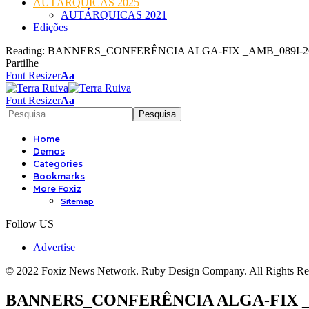
AUTÁRQUICAS 2025
AUTÁRQUICAS 2021
Edições
Reading:
BANNERS_CONFERÊNCIA ALGA-FIX _AMB_089I-2
Partilhe
Font Resizer
Aa
Font Resizer
Aa
Home
Demos
Categories
Bookmarks
More Foxiz
Sitemap
Follow US
Advertise
© 2022 Foxiz News Network. Ruby Design Company. All Rights Re
BANNERS_CONFERÊNCIA ALGA-FIX _