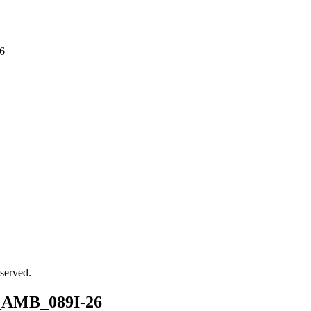
6
served.
AMB_089I-26