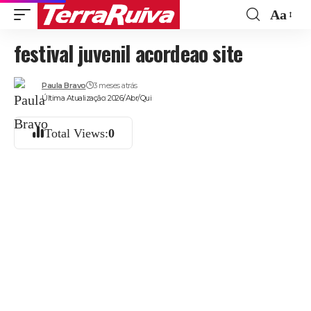
Aa
Font
festival juvenil acordeao site
Resize
Paula Bravo
3 meses atrás
Última Atualização: 2026/Abr/Qui
Total Views:
0