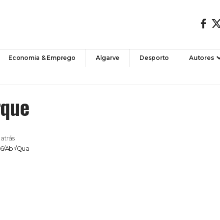
Economia & Emprego
Algarve
Desporto
Autores
rque
atrás
26/Abr/Qua