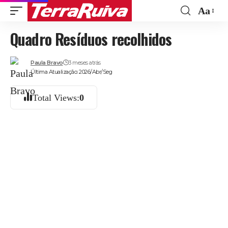
Aa
Font
Quadro Resíduos recolhidos
Resize
Paula Bravo
3 meses atrás
Última Atualização: 2026/Abr/Seg
Total Views:
0