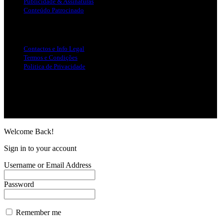
Publicidade & Assinaturas
Conteúdo Patrocinado
Info Legal
Contactos e Info Legal
Termos e Condições
Politica de Privacidade
Siga-nos nas Redes Sociais
© Copyright 2025, Todos os Direitos Reservados - Terra Ruiva -
Created by Pixart
Welcome Back!
Sign in to your account
Username or Email Address
Password
Remember me