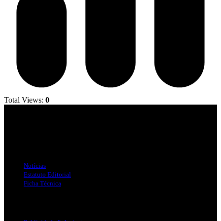
Total Views:
0
Jornal Local do Concelho de Silves.
Links Úteis
Notícias
Estatuto Editorial
Ficha Técnica
Publicidade