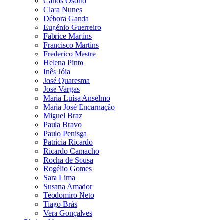
Carlos Osório
Clara Nunes
Débora Ganda
Eugénio Guerreiro
Fabrice Martins
Francisco Martins
Frederico Mestre
Helena Pinto
Inês Jóia
José Quaresma
José Vargas
Maria Luísa Anselmo
Maria José Encarnação
Miguel Braz
Paula Bravo
Paulo Penisga
Patricia Ricardo
Ricardo Camacho
Rocha de Sousa
Rogélio Gomes
Sara Lima
Susana Amador
Teodomiro Neto
Tiago Brás
Vera Gonçalves