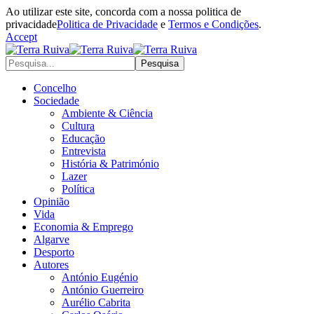
Ao utilizar este site, concorda com a nossa politica de
privacidade
Politica de Privacidade
e
Termos e Condições
.
Accept
Concelho
Sociedade
Ambiente & Ciência
Cultura
Educação
Entrevista
História & Património
Lazer
Política
Opinião
Vida
Economia & Emprego
Algarve
Desporto
Autores
António Eugénio
António Guerreiro
Aurélio Cabrita