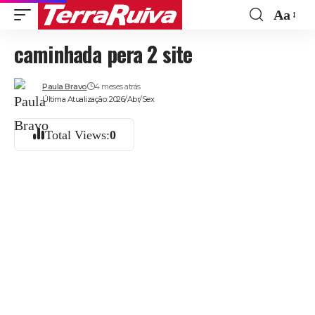
Aa
Font
caminhada pera 2 site
Resize
Paula Bravo
4 meses atrás
Última Atualização: 2026/Abr/Sex
Total Views:
0