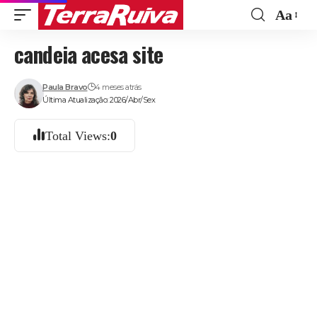
Aa
Font
candeia acesa site
Resize
Paula Bravo
4 meses atrás
Última Atualização: 2026/Abr/Sex
Total Views:
0