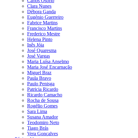
Carlos Osório
Clara Nunes
Débora Ganda
Eugénio Guerreiro
Fabrice Martins
Francisco Martins
Frederico Mestre
Helena Pinto
Inês Jóia
José Quaresma
José Vargas
Maria Luísa Anselmo
Maria José Encarnação
Miguel Braz
Paula Bravo
Paulo Penisga
Patricia Ricardo
Ricardo Camacho
Rocha de Sousa
Rogélio Gomes
Sara Lima
Susana Amador
Teodomiro Neto
Tiago Brás
Vera Gonçalves