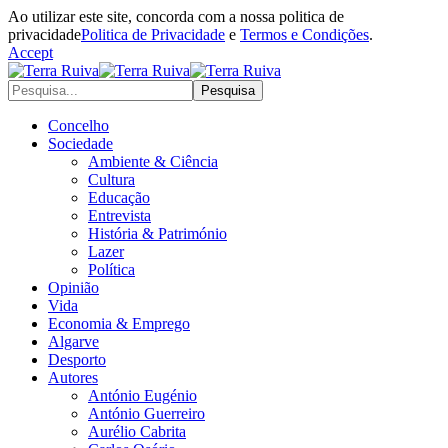
Ao utilizar este site, concorda com a nossa politica de
privacidade
Politica de Privacidade
e
Termos e Condições
.
Accept
Concelho
Sociedade
Ambiente & Ciência
Cultura
Educação
Entrevista
História & Património
Lazer
Política
Opinião
Vida
Economia & Emprego
Algarve
Desporto
Autores
António Eugénio
António Guerreiro
Aurélio Cabrita