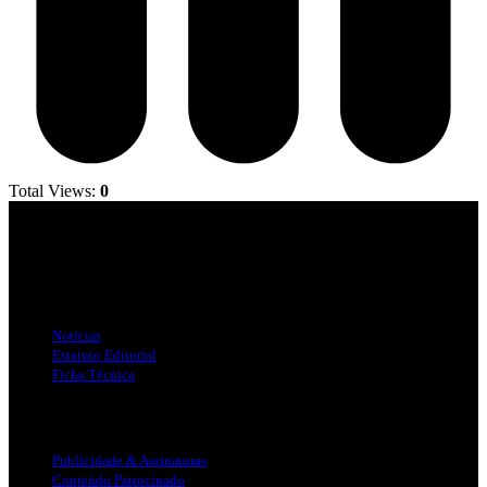
Total Views:
0
Jornal Local do Concelho de Silves.
Links Úteis
Notícias
Estatuto Editorial
Ficha Técnica
Publicidade
Publicidade & Assinaturas
Conteúdo Patrocinado