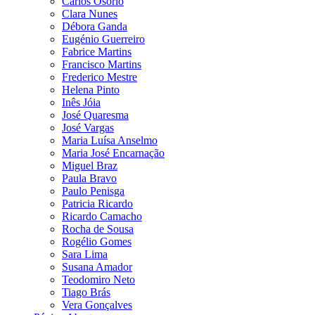
Carlos Osório
Clara Nunes
Débora Ganda
Eugénio Guerreiro
Fabrice Martins
Francisco Martins
Frederico Mestre
Helena Pinto
Inês Jóia
José Quaresma
José Vargas
Maria Luísa Anselmo
Maria José Encarnação
Miguel Braz
Paula Bravo
Paulo Penisga
Patricia Ricardo
Ricardo Camacho
Rocha de Sousa
Rogélio Gomes
Sara Lima
Susana Amador
Teodomiro Neto
Tiago Brás
Vera Gonçalves