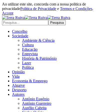
Ao utilizar este site, concorda com a nossa politica de
privacidade
Politica de Privacidade
e
Termos e Condições
.
Accept
Concelho
Sociedade
Ambiente & Ciência
Cultura
Educação
Entrevista
História & Património
Lazer
Política
Opinião
Vida
Economia & Emprego
Algarve
Desporto
Autores
António Eugénio
António Guerreiro
Aurélio Cabrita