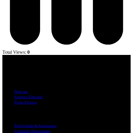
Total Views:
0
Jornal Local do Concelho de Silves.
Links Úteis
Notícias
Estatuto Editorial
Ficha Técnica
Publicidade
Publicidade & Assinaturas
Conteúdo Patrocinado