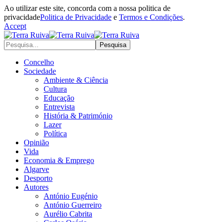
Ao utilizar este site, concorda com a nossa politica de
privacidade
Politica de Privacidade
e
Termos e Condições
.
Accept
Concelho
Sociedade
Ambiente & Ciência
Cultura
Educação
Entrevista
História & Património
Lazer
Política
Opinião
Vida
Economia & Emprego
Algarve
Desporto
Autores
António Eugénio
António Guerreiro
Aurélio Cabrita