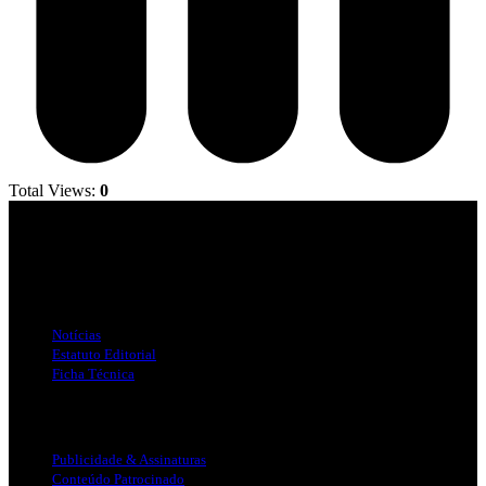
Total Views:
0
Jornal Local do Concelho de Silves.
Links Úteis
Notícias
Estatuto Editorial
Ficha Técnica
Publicidade
Publicidade & Assinaturas
Conteúdo Patrocinado