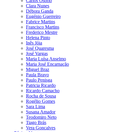
Carlos Osório
Clara Nunes
Débora Ganda
Eugénio Guerreiro
Fabrice Martins
Francisco Martins
Frederico Mestre
Helena Pinto
Inês Jóia
José Quaresma
José Vargas
Maria Luísa Anselmo
Maria José Encarnação
Miguel Braz
Paula Bravo
Paulo Penisga
Patricia Ricardo
Ricardo Camacho
Rocha de Sousa
Rogélio Gomes
Sara Lima
Susana Amador
Teodomiro Neto
Tiago Brás
Vera Gonçalves