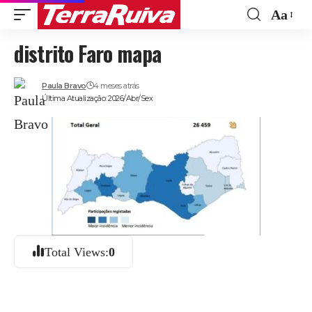
Aa
Font
distrito Faro mapa
Resize
Paula Bravo
4 meses atrás
Última Atualização: 2026/Abr/Sex
Total Views:
0