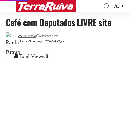
Aa
Font
Café com Deputados LIVRE site
Resize
Paula Bravo
4 meses atrás
Última Atualização: 2026/Abr/Qui
Total Views:
0