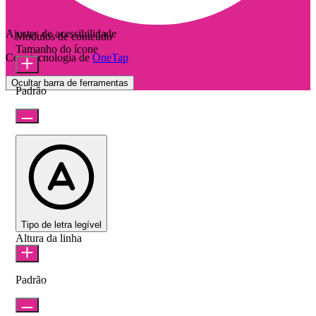
Ajustes de acessibilidade
Módulos de conteúdo
Tamanho do ícone
Com tecnologia de
OneTap
Ocultar barra de ferramentas
Padrão
Tipo de letra legível
Altura da linha
Padrão