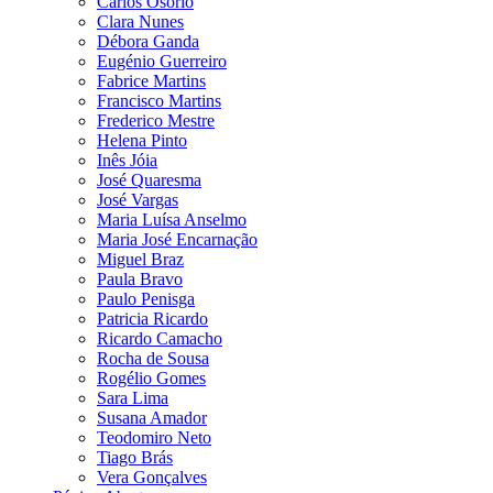
Carlos Osório
Clara Nunes
Débora Ganda
Eugénio Guerreiro
Fabrice Martins
Francisco Martins
Frederico Mestre
Helena Pinto
Inês Jóia
José Quaresma
José Vargas
Maria Luísa Anselmo
Maria José Encarnação
Miguel Braz
Paula Bravo
Paulo Penisga
Patricia Ricardo
Ricardo Camacho
Rocha de Sousa
Rogélio Gomes
Sara Lima
Susana Amador
Teodomiro Neto
Tiago Brás
Vera Gonçalves