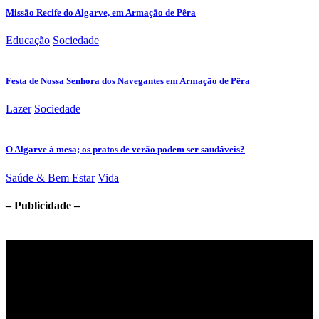
Missão Recife do Algarve, em Armação de Pêra
Educação
Sociedade
Festa de Nossa Senhora dos Navegantes em Armação de Pêra
Lazer
Sociedade
O Algarve à mesa; os pratos de verão podem ser saudáveis?
Saúde & Bem Estar
Vida
– Publicidade –
Jornal Local do Concelho de Silves.
Links Úteis