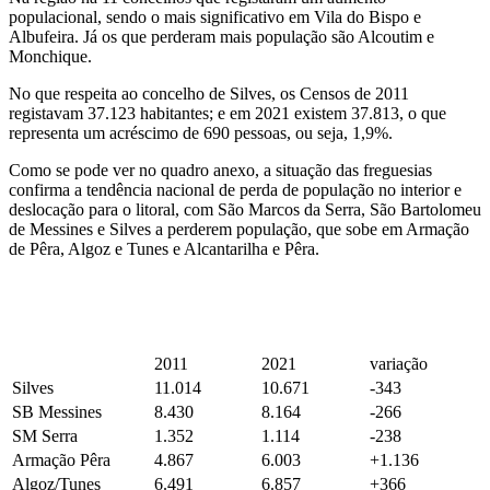
populacional, sendo o mais significativo em Vila do Bispo e
Albufeira. Já os que perderam mais população são Alcoutim e
Monchique.
No que respeita ao concelho de Silves, os Censos de 2011
registavam 37.123 habitantes; e em 2021 existem 37.813, o que
representa um acréscimo de 690 pessoas, ou seja, 1,9%.
Como se pode ver no quadro anexo, a situação das freguesias
confirma a tendência nacional de perda de população no interior e
deslocação para o litoral, com São Marcos da Serra, São Bartolomeu
de Messines e Silves a perderem população, que sobe em Armação
de Pêra, Algoz e Tunes e Alcantarilha e Pêra.
2011
2021
variação
Silves
11.014
10.671
-343
SB Messines
8.430
8.164
-266
SM Serra
1.352
1.114
-238
Armação Pêra
4.867
6.003
+1.136
Algoz/Tunes
6.491
6.857
+366