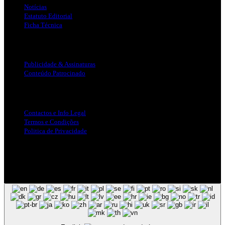
Notícias
Estatuto Editorial
Ficha Técnica
Publicidade
Publicidade & Assinaturas
Conteúdo Patrocinado
Info Legal
Contactos e Info Legal
Termos e Condições
Politica de Privacidade
Siga-nos nas Redes Sociais
© Copyright 2025, Todos os Direitos Reservados - Terra Ruiva -
Created by Pixart