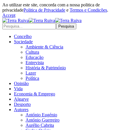
Ao utilizar este site, concorda com a nossa politica de
privacidade
Politica de Privacidade
e
Termos e Condições
.
Accept
Concelho
Sociedade
Ambiente & Ciência
Cultura
Educação
Entrevista
História & Património
Lazer
Política
Opinião
Vida
Economia & Emprego
Algarve
Desporto
Autores
António Eugénio
António Guerreiro
Aurélio Cabrita