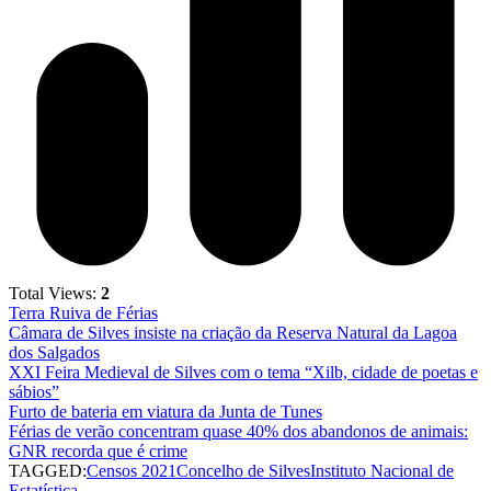
Total Views:
2
Terra Ruiva de Férias
Câmara de Silves insiste na criação da Reserva Natural da Lagoa
dos Salgados
XXI Feira Medieval de Silves com o tema “Xilb, cidade de poetas e
sábios”
Furto de bateria em viatura da Junta de Tunes
Férias de verão concentram quase 40% dos abandonos de animais:
GNR recorda que é crime
TAGGED:
Censos 2021
Concelho de Silves
Instituto Nacional de
Estatística