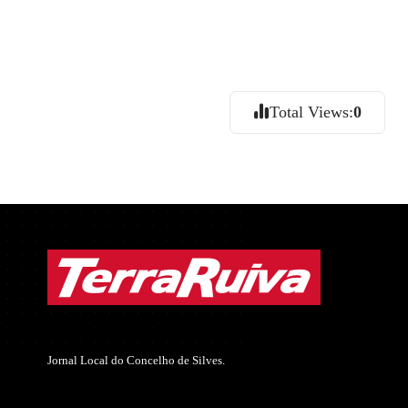
Total Views:
0
Jornal Local do Concelho de Silves.