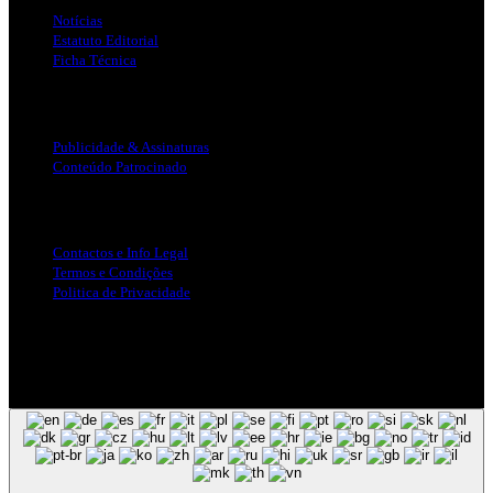
Notícias
Estatuto Editorial
Ficha Técnica
Publicidade
Publicidade & Assinaturas
Conteúdo Patrocinado
Info Legal
Contactos e Info Legal
Termos e Condições
Politica de Privacidade
Siga-nos nas Redes Sociais
© Copyright 2025, Todos os Direitos Reservados - Terra Ruiva -
Created by Pixart