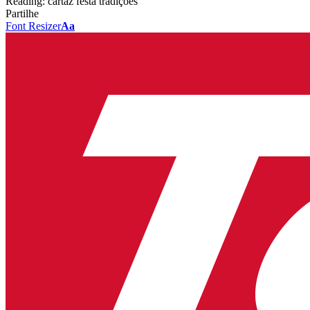
Reading:
cartaz festa tradições
Partilhe
Font Resizer
Aa