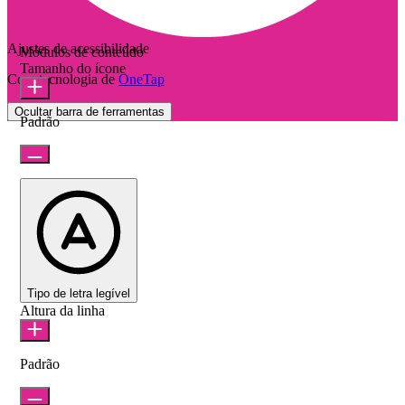
Ajustes de acessibilidade
Módulos de conteúdo
Tamanho do ícone
Com tecnologia de
OneTap
Ocultar barra de ferramentas
Padrão
Tipo de letra legível
Altura da linha
Padrão