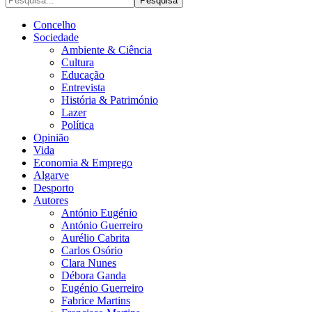
Concelho
Sociedade
Ambiente & Ciência
Cultura
Educação
Entrevista
História & Património
Lazer
Política
Opinião
Vida
Economia & Emprego
Algarve
Desporto
Autores
António Eugénio
António Guerreiro
Aurélio Cabrita
Carlos Osório
Clara Nunes
Débora Ganda
Eugénio Guerreiro
Fabrice Martins