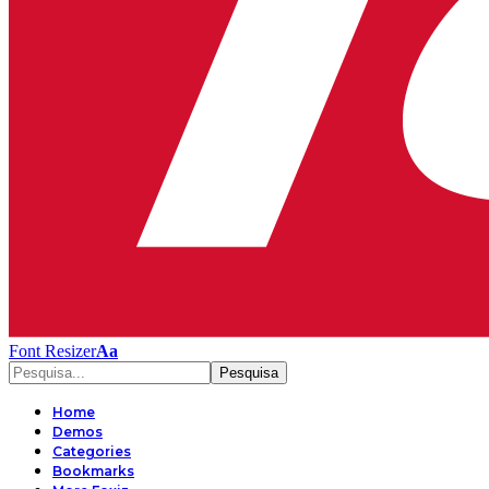
Font Resizer
Aa
Home
Demos
Categories
Bookmarks