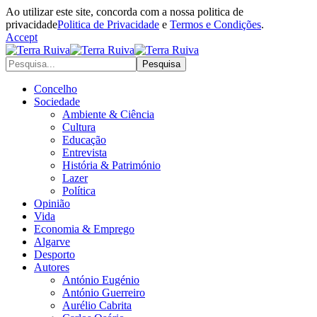
Ao utilizar este site, concorda com a nossa politica de
privacidade
Politica de Privacidade
e
Termos e Condições
.
Accept
Concelho
Sociedade
Ambiente & Ciência
Cultura
Educação
Entrevista
História & Património
Lazer
Política
Opinião
Vida
Economia & Emprego
Algarve
Desporto
Autores
António Eugénio
António Guerreiro
Aurélio Cabrita