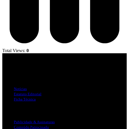
Total Views:
0
Jornal Local do Concelho de Silves.
Links Úteis
Notícias
Estatuto Editorial
Ficha Técnica
Publicidade
Publicidade & Assinaturas
Conteúdo Patrocinado