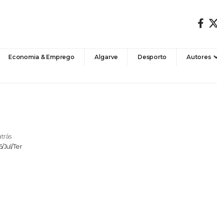
Economia & Emprego
Algarve
Desporto
Autores
atrás
/Jul/Ter