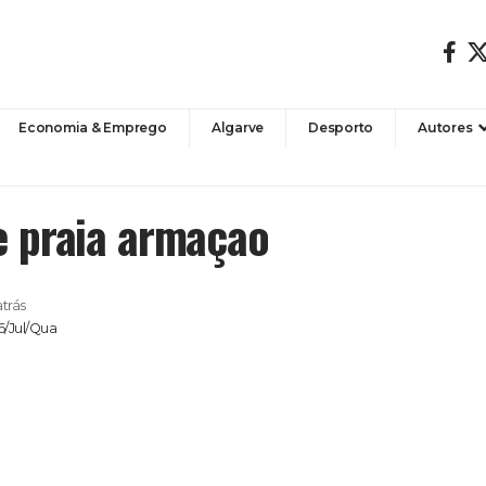
Economia & Emprego
Algarve
Desporto
Autores
 praia armaçao
atrás
6/Jul/Qua