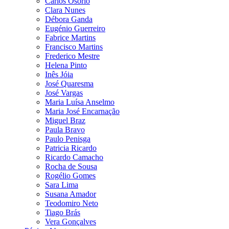
Carlos Osório
Clara Nunes
Débora Ganda
Eugénio Guerreiro
Fabrice Martins
Francisco Martins
Frederico Mestre
Helena Pinto
Inês Jóia
José Quaresma
José Vargas
Maria Luísa Anselmo
Maria José Encarnação
Miguel Braz
Paula Bravo
Paulo Penisga
Patricia Ricardo
Ricardo Camacho
Rocha de Sousa
Rogélio Gomes
Sara Lima
Susana Amador
Teodomiro Neto
Tiago Brás
Vera Gonçalves