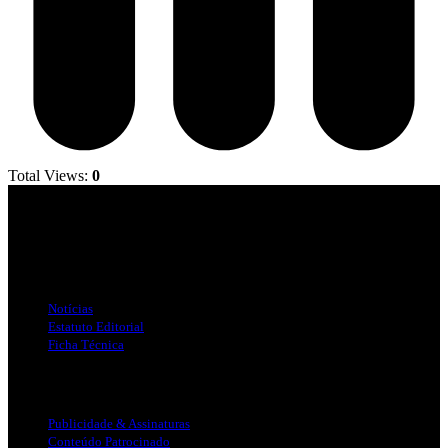
Total Views:
0
Jornal Local do Concelho de Silves.
Links Úteis
Notícias
Estatuto Editorial
Ficha Técnica
Publicidade
Publicidade & Assinaturas
Conteúdo Patrocinado