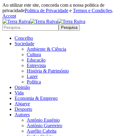
Ao utilizar este site, concorda com a nossa politica de
privacidade
Politica de Privacidade
e
Termos e Condições
.
Accept
Concelho
Sociedade
Ambiente & Ciência
Cultura
Educação
Entrevista
História & Património
Lazer
Política
Opinião
Vida
Economia & Emprego
Algarve
Desporto
Autores
António Eugénio
António Guerreiro
Aurélio Cabrita