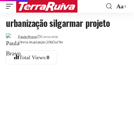
Aa
Font
urbanização silgarmar projeto
Resize
Paula Bravo
10 anos atrás
Última Atualização: 2016/Jul/Ter
Total Views:
0