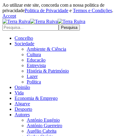
Ao utilizar este site, concorda com a nossa politica de
privacidade
Politica de Privacidade
e
Termos e Condições
.
Accept
Concelho
Sociedade
Ambiente & Ciência
Cultura
Educação
Entrevista
História & Património
Lazer
Política
Opinião
Vida
Economia & Emprego
Algarve
Desporto
Autores
António Eugénio
António Guerreiro
Aurélio Cabrita