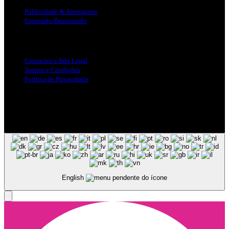
Publicidade & Assinaturas
Conteúdo Patrocinado
Info Legal
Contactos e Info Legal
Termos e Condições
Politica de Privacidade
Siga-nos nas Redes Sociais
© Copyright 2025, Todos os Direitos Reservados - Terra Ruiva -
Created by Pixart
English