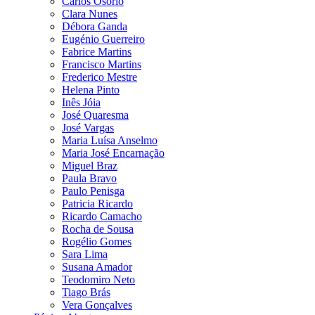
Carlos Osório
Clara Nunes
Débora Ganda
Eugénio Guerreiro
Fabrice Martins
Francisco Martins
Frederico Mestre
Helena Pinto
Inês Jóia
José Quaresma
José Vargas
Maria Luísa Anselmo
Maria José Encarnação
Miguel Braz
Paula Bravo
Paulo Penisga
Patricia Ricardo
Ricardo Camacho
Rocha de Sousa
Rogélio Gomes
Sara Lima
Susana Amador
Teodomiro Neto
Tiago Brás
Vera Gonçalves