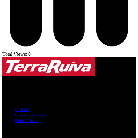
Total Views:
0
Jornal Local do Concelho de Silves.
Links Úteis
Notícias
Estatuto Editorial
Ficha Técnica
Publicidade