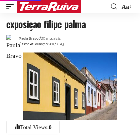
Aa
Font
exposiçao filipe palma
Resize
Paula Bravo
10 anos atrás
Última Atualização: 2016/Jul/Qui
Total Views:
0