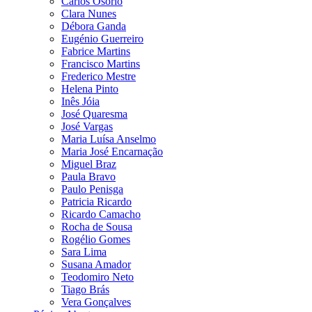
Carlos Osório
Clara Nunes
Débora Ganda
Eugénio Guerreiro
Fabrice Martins
Francisco Martins
Frederico Mestre
Helena Pinto
Inês Jóia
José Quaresma
José Vargas
Maria Luísa Anselmo
Maria José Encarnação
Miguel Braz
Paula Bravo
Paulo Penisga
Patricia Ricardo
Ricardo Camacho
Rocha de Sousa
Rogélio Gomes
Sara Lima
Susana Amador
Teodomiro Neto
Tiago Brás
Vera Gonçalves