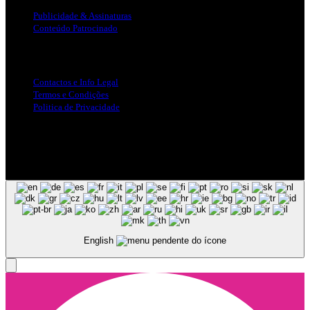
Publicidade & Assinaturas
Conteúdo Patrocinado
Info Legal
Contactos e Info Legal
Termos e Condições
Politica de Privacidade
Siga-nos nas Redes Sociais
© Copyright 2025, Todos os Direitos Reservados - Terra Ruiva -
Created by Pixart
English