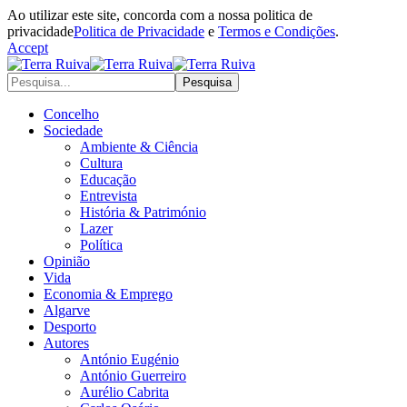
Ao utilizar este site, concorda com a nossa politica de
privacidade
Politica de Privacidade
e
Termos e Condições
.
Accept
Concelho
Sociedade
Ambiente & Ciência
Cultura
Educação
Entrevista
História & Património
Lazer
Política
Opinião
Vida
Economia & Emprego
Algarve
Desporto
Autores
António Eugénio
António Guerreiro
Aurélio Cabrita