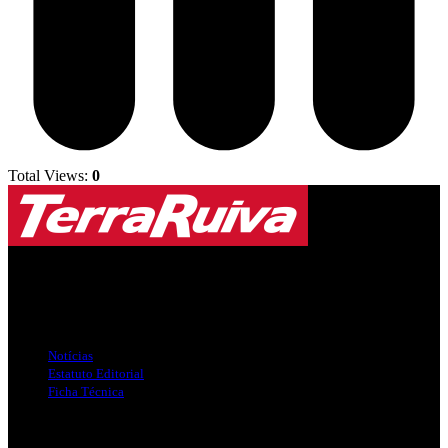
Total Views:
0
Jornal Local do Concelho de Silves.
Links Úteis
Notícias
Estatuto Editorial
Ficha Técnica
Publicidade