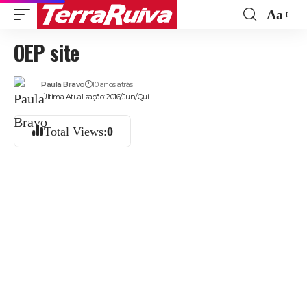
Aa
Font
OEP site
Resize
Paula Bravo
10 anos atrás
Última Atualização: 2016/Jun/Qui
Total Views:
0