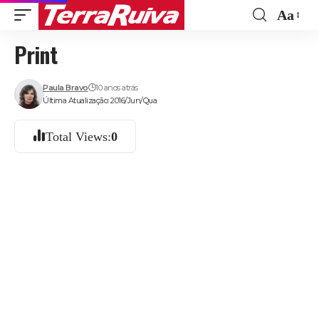
Aa
Font
Print
Resize
Paula Bravo
10 anos atrás
Última Atualização: 2016/Jun/Qua
Total Views:
0