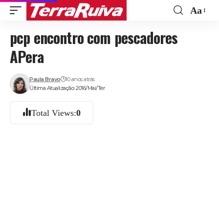
Aa
Font
pcp encontro com pescadores
Resize
APera
Paula Bravo
10 anos atrás
Última Atualização: 2016/Mai/Ter
Total Views:
0